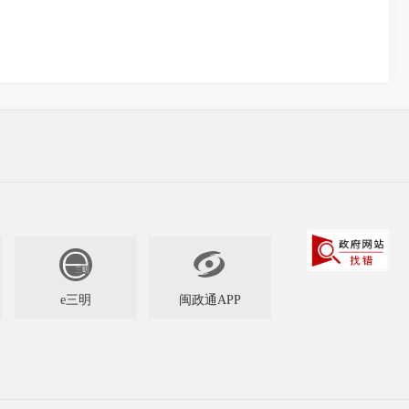

e三明
闽政通APP