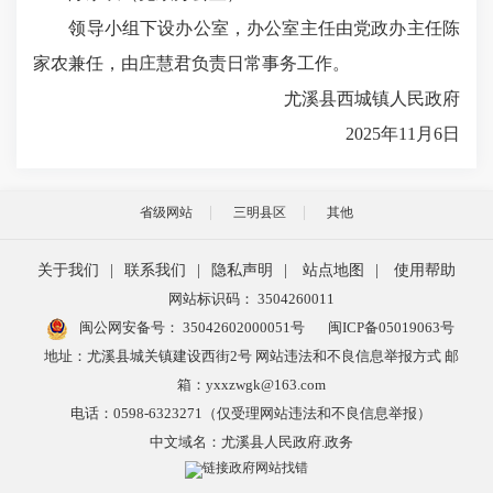
领导小组下设办公室，办公室主任由党政办主任
陈
家农
兼任，由
庄慧君
负责日常事务工作。
尤溪县西城镇人民政府
2025年1
1
月
6
日
省级网站
三明县区
其他
关于我们
|
联系我们
|
隐私声明
|
站点地图
|
使用帮助
网站标识码： 3504260011
闽公网安备号：
35042602000051号
闽ICP备05019063号
地址：尤溪县城关镇建设西街2号 网站违法和不良信息举报方式 邮
箱：yxxzwgk@163.com
电话：0598-6323271（仅受理网站违法和不良信息举报）
中文域名：尤溪县人民政府.政务