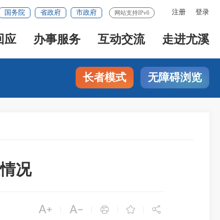
注册
登录
国务院
省政府
市政府
网站支持IPv6
回应
办事服务
互动交流
走进尤溪
长者模式
无障碍浏览
设情况





|
|
|
|