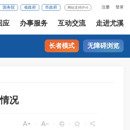
注册
登录
国务院
省政府
市政府
网站支持IPv6
回应
办事服务
互动交流
走进尤溪
长者模式
无障碍浏览
设情况





|
|
|
|