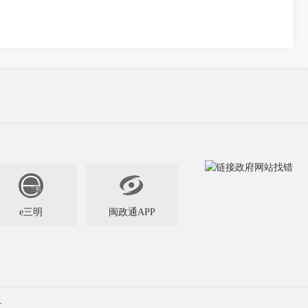

e三明
闽政通APP
科