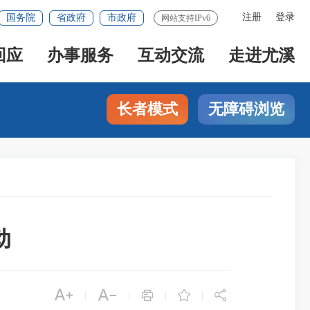
注册
登录
国务院
省政府
市政府
网站支持IPv6
回应
办事服务
互动交流
走进尤溪
长者模式
无障碍浏览
动





|
|
|
|