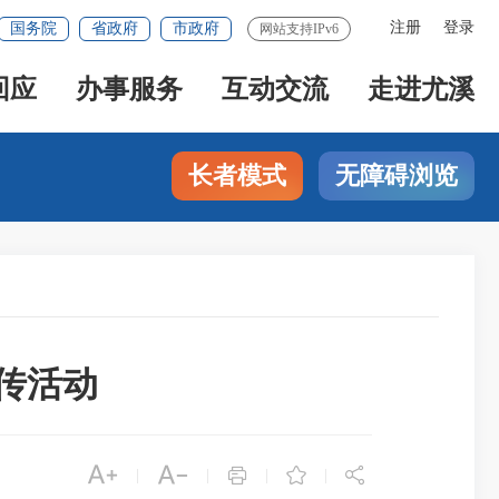
注册
登录
国务院
省政府
市政府
网站支持IPv6
回应
办事服务
互动交流
走进尤溪
长者模式
无障碍浏览
宣传活动





|
|
|
|