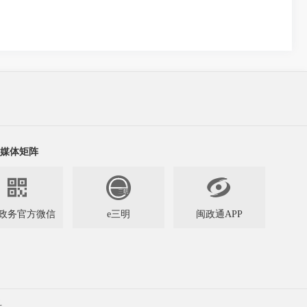
媒体矩阵


政务官方微信
e三明
闽政通APP
科