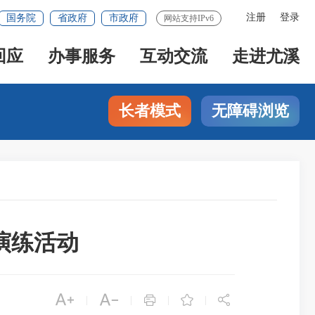
注册
登录
国务院
省政府
市政府
网站支持IPv6
回应
办事服务
互动交流
走进尤溪
长者模式
无障碍浏览
演练活动





|
|
|
|