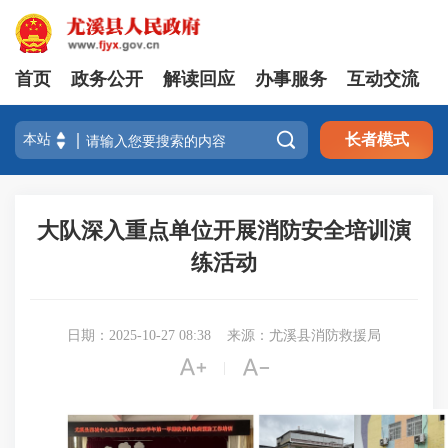
首页
政务公开
解读回应
办事服务
互动交流

长者模式
大队深入重点单位开展消防安全培训演
练活动
日期：2025-10-27 08:38
来源：尤溪县消防救援局


|