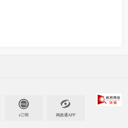

e三明
闽政通APP