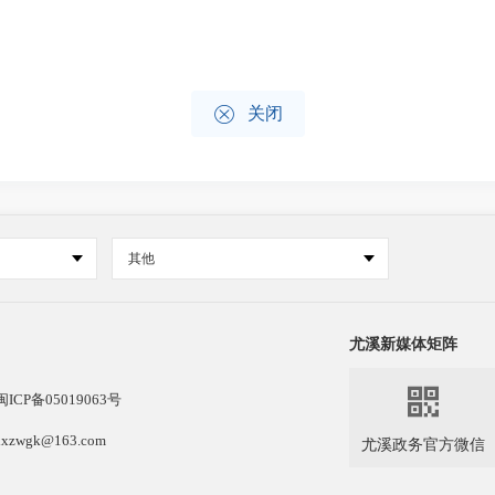

关闭
其他
尤溪新媒体矩阵

闽ICP备05019063号
k@163.com
尤溪政务官方微信