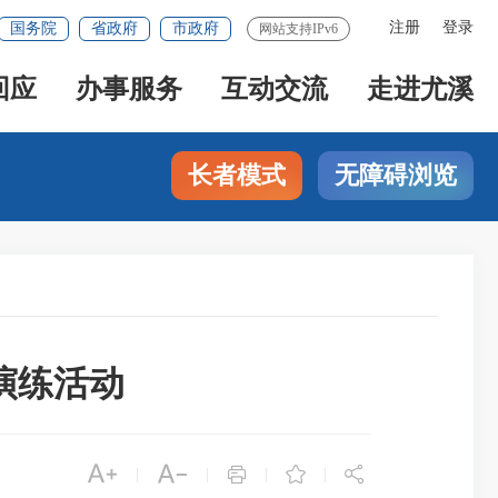
注册
登录
国务院
省政府
市政府
网站支持IPv6
回应
办事服务
互动交流
走进尤溪
长者模式
无障碍浏览
演练活动





|
|
|
|