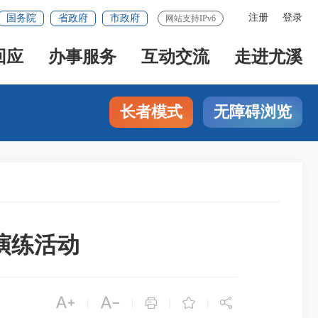
注册
登录
国务院
省政府
市政府
网站支持IPv6
回应
办事服务
互动交流
走进尤溪
长者模式
无障碍浏览
演练活动





|
|
|
|