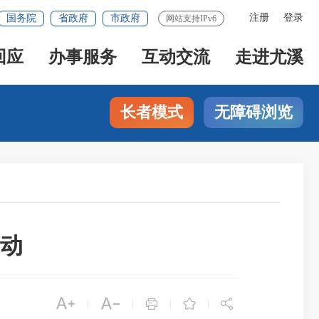
注册
登录
国务院
省政府
市政府
网站支持IPv6
回应
办事服务
互动交流
走进尤溪
长者模式
无障碍浏览
活动





|
|
|
|