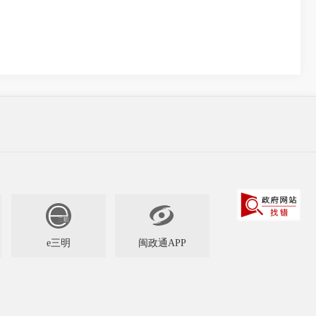

e三明
闽政通APP