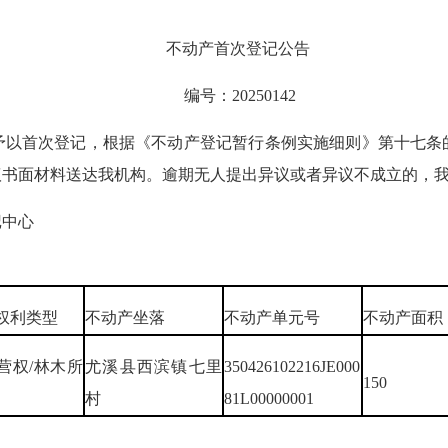
不动产首次登记公告
编号：20250142
首次登记，根据《不动产登记暂行条例实施细则》第十七条
将异议书面材料送达我机构。逾期无人提出异议或者异议不成立的，
记中心
权利类型
不动产坐落
不动产单元号
不动产面积
营权/林木所
尤溪县西滨镇七里
350426102216JE000
150
村
81L00000001