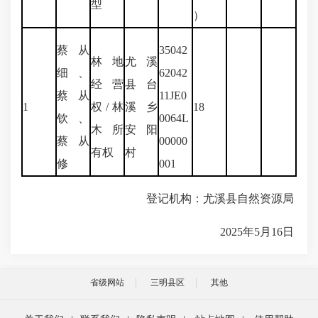
型
）
蔡从
35042
林地
尤溪
细、
62042
经营
县台
蔡从
11JE0
1
权/林
溪乡
18
钦、
0064L
木所
安阳
蔡从
00000
有权
村
修
001
登记机构：尤溪县自然资源局
2025年5月16日
省级网站
三明县区
其他