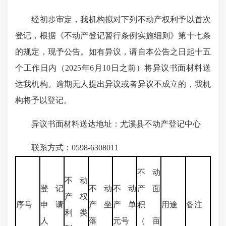
经初步审定，我机构拟对下列不动产权利予以首次
登记，根据《不动产登记暂行条例实施细则》第十七条
的规定，现予公告。如有异议，请自本公告之日起十五
个工作日内（2025年6月10日之前）将异议书面材料送
达我机构。逾期无人提出异议或者异议不成立的，我机
构将予以登记。
异议书面材料送达地址：尤溪县不动产登记中心
联系方式：0598-6308011
不动
不动
登记
不动
不动
产面
产权
序号
申请
产坐
产单
积
用途
备注
利类
人
落
元号
（亩