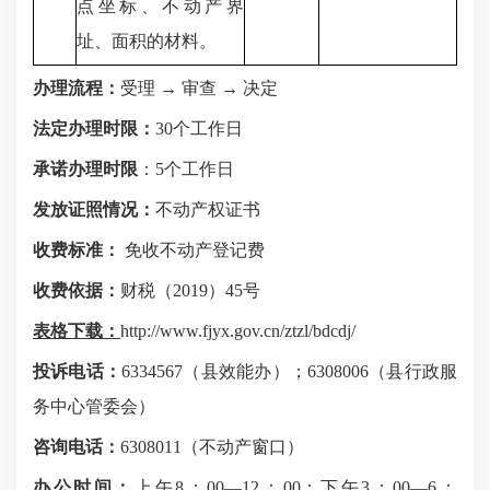
点坐标、不动产界
址、面积的材料。
办理流程：
受理 → 审查 → 决定
法定办理时限：
30
个工作日
承诺办理时限
：
5
个工作日
发放证照情况：
不动产权证书
收费标准：
免收不动产登记费
收费依据：
财税（
2019
）45号
表格下载：
http://www.fjyx.gov.cn/ztzl/bdcdj/
投诉电话：
6334567
（县效能办）；
6308006
（县行政服
务中心管委会）
咨询电话：
6308011
（不动产窗口）
办公时间：
上午
8
：
00
—
12
：
00
；下午
3
：
00
—
6
：