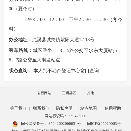
00
（夏令时）
上午
8
：
00
—
12
：
00
；下午
2
：
30
—
5
：
30
（冬令
时）
办公地址：
尤溪县城关镇紫阳大道
1-118
号
乘车路线：
城区乘坐
2
、
3
、
5
路公交至水东大厦站点；
6
、
7
路公交至大润发站点
状态查询：
本人到
不动产登记中心
窗口查询
省级网站
三明县区
其他
关于我们
|
联系我们
|
隐私声明
|
站点地图
|
使用帮助
网站标识码： 3504260011
闽公网安备号：
35042602000051号
闽ICP备05019063号