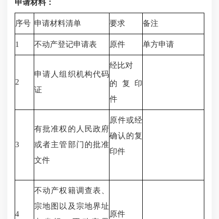
申请材料：
序号
申请材料清单
要求
备注
1
不动产登记申请表
原件
单方申请
经比对
申请人组织机构代码
2
的复印
证
件
原件或经
有批准权的人民政府
确认的复
3
或者主管部门的批准
印件
文件
不动产权籍调查表、
宗地图以及宗地界址
4
原件