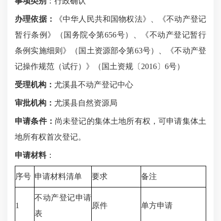
事项类别
：
行政确认
办理依据：
《中华人民共和国物权法》、《不动产登记
暂行条例》（国务院令第
656
号）、《不动产登记暂行
条例实施细则》（国土资源部令第
63
号）、《不动产登
记操作规范（试行）》（国土资规〔
2016
〕
6
号）
受理机构：
尤溪县
不动产登记中心
审批机构：
尤溪县
自然资源局
申请条件：
尚未登记的集体土地所有权，可申请集体土
地所有权首次登记。
申请材料
：
序号
申请材料清单
要求
备注
不动产登记申请
1
原件
单方申请
表