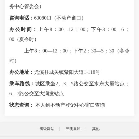
务中心管委会）
咨询电话：
6308011
（不动产窗口）
办公时间：
上午
8
：
00
—
12
：
00
；下午
3
：
00
—
6
：
00
（夏令时）
上午
8
：
00
—
12
：
00
；下午
2
：
30
—
5
：
30
（冬令
时）
办公地址：
尤溪县城关镇紫阳大道
1-118
号
乘车路线：
城区乘坐
2
、
3
、
5
路公交至水东大厦站点；
6
、
7
路公交至大润发站点
状态查询：
本人到
不动产登记中心
窗口查询
省级网站
三明县区
其他