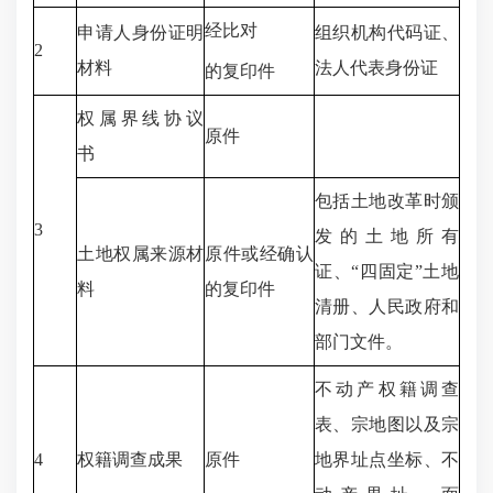
经比对
申请人身份证明
组织机构代码证、
2
材料
法人代表身份证
的复印件
权属界线协议
原件
书
包括土地改革时颁
3
发的土地所有
土地权属来源材
原件或经确认
证、“四固定”土地
料
的复印件
清册、人民政府和
部门文件。
不动产权籍调查
表、宗地图以及宗
4
权籍调查成果
原件
地界址点坐标、不