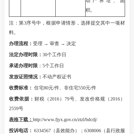
动产界址、面
积。
注：第
3
序号中，根据申请情形，选择提交其中一项材
料。
办理流程：
受理 → 审查 → 决定
法定办理时限：
30
个工作日
承诺办理时限
：
5
个工作日
发放证照情况：
不动产权证书
收费标准：
住宅
80
元
/
件、非住宅
550
元
/
件
收费依据：
财税（
2016
）
79
号、发改价格规（
2016
）
2559
号
表格下载：
http://www.fjyx.gov.cn/ztzl/bdcdj/
投诉电话：
6334567
（县效能办）；
6308006
（县行政服