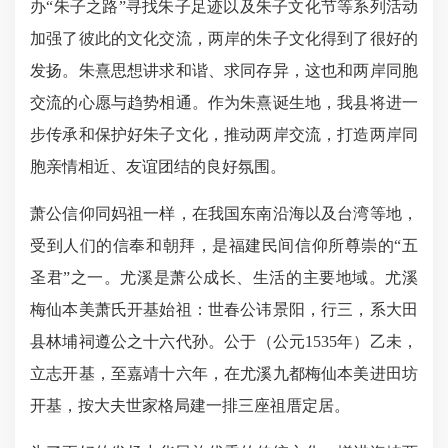
办“朱子之路”寻找朱子足迹以及朱子文化节等系列活动
加强了彼此的文化交流，两岸的朱子文化得到了很好的
发扬。朱熹思想讲求和谐、求同存异，这也和两岸同胞
交流的心愿与趋势相通。作为朱熹诞生地，我县将进一
步传承和保护好朱子文化，推动两岸交流，打造两岸同
胞亲情相近、友谊团结的良好氛围。
萧公信仰同妈祖一样，在我国东南沿海以及台湾等地，
受到人们的信奉和朝拜，是福建民间信仰所尊崇的“五
圣君”之一。尤溪是萧公成长、生活的主要地域。尤溪
梅仙本美萧氏开基始祖：世春公讳景阳，行三，系大田
县林埔祠遵公之十六代孙。公于（公元1535年）乙未，
立志开基，至嘉靖十六年，在尤溪九都梅仙本美进田坊
开基，按大夫世家格局建一排三座祖厝定居。