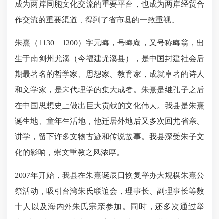
成为两岸同胞文化交流的重要平台，也成为两岸经贸合
作交流的重要渠道，得到了省市县的一致重视。
朱熹（1130—1200）字元晦，号晦庵，又号称晦翁，出
生于南剑州尤溪（今福建尤溪县），是中国封建社会后
期最著名的哲学家、思想家、教育家，成就卓著的诗人
和文学家，是宋代理学的集大成者。朱熹是继孔子之后
在中国思想史上做出巨大贡献的文化伟人。我县是朱熹
诞生地、童年生活地，他迁居外地后又多次回尤省亲、
讲学，留下许多文物古迹和传说故事。我县深受朱子文
化的影响，崇文重教之风浓厚。
2007年开始，我县在朱熹诞辰日恢复举办大规模朱熹公
祭活动，吸引台湾朱氏联谊会，理事长、副理事长等数
十人以及海内外朱氏宗亲参加。同时，还多次通过举