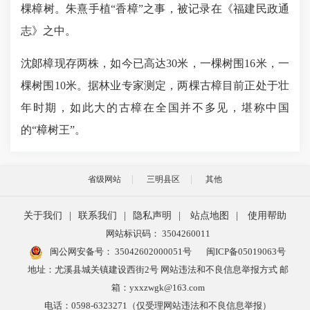
棵樟树。朱熹手植“香樟”之事，被记录在《福建民政通
志》之中。
沈郞樟现存两株，如今已高达30米，一棵树围16米，一
棵树围10米。据林业专家测定，两棵古樟目前正处于壮
年时期，如此大的古樟在全国并不多见，堪称中国
的“樟树王”。
省级网站
三明县区
其他
关于我们
|
联系我们
|
隐私声明
|
站点地图
|
使用帮助
网站标识码： 3504260011
闽公网安备号：
35042602000051号
闽ICP备05019063号
地址：尤溪县城关镇建设西街2号 网站违法和不良信息举报方式 邮
箱：yxxzwgk@163.com
电话：0598-6323271（仅受理网站违法和不良信息举报）