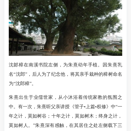
沈郞樟在南溪书院左侧，为朱熹幼年手植。因朱熹乳
名“沈郎”，后人为了纪念他，将其亲手栽种的樟树命名
为“沈郎樟”。
朱熹出生于业儒世家，从小沐浴着传统家教的氛围之
中。有一次，朱熹听父亲讲授《管子•上篇•权修》中“一
年之计，莫如树谷；十年之计，莫如树木；终身之计，
莫如树人。”朱熹深有感触，在其居住之处左侧载下三