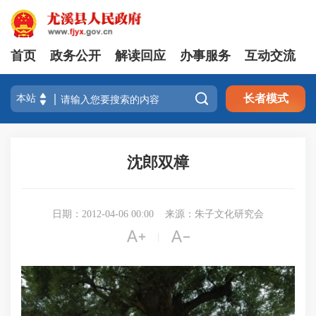
首页
政务公开
解读回应
办事服务
互动交流

长者模式
沈郎双樟
日期：2012-04-06 00:00
来源：朱子文化研究会


|