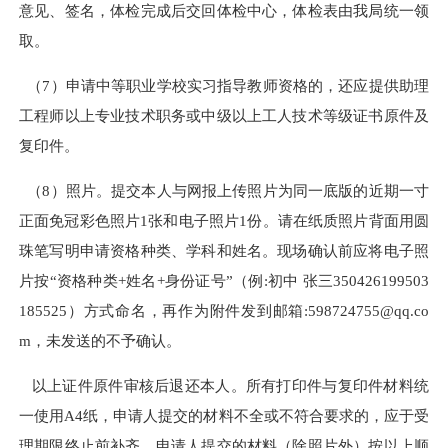
意见、签名，体检完成后交回体检中心，体检表由我局统一领
取。
（7）申请中等职业学校实习指导教师资格的，还应提供助理
工程师以上专业技术职务或中级以上工人技术等级证书原件及
复印件。
（8）照片。提交本人与网报上传照片为同一底版的近期一寸
正面免冠彩色照片1张和电子照片1份。请在纸质照片背面用圆
珠笔写明申请资格种类、学科和姓名。现场确认前应将电子照
片按“资格种类+姓名+身份证号”（例:初中 张三350426199503
185525）方式命名，再作为附件发到邮箱:598724755@qq.co
m，未发送的不予确认。
以上证件原件审核后退还本人。所有打印件与复印件材料统
一使用A4纸，申请人提交的材料不全或不符合要求的，应于受
理期限终止前补齐。申请人提交的材料（除照片外）按以上顺