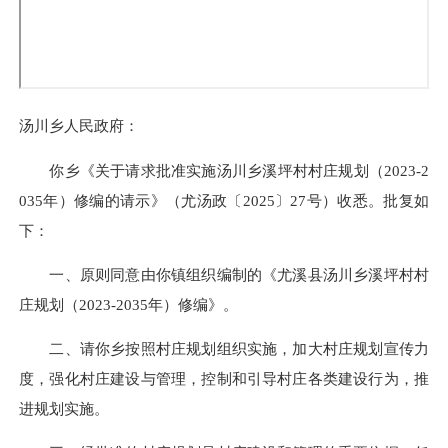
省级网站
三明县区
其他
关于我们
|
联系我们
|
隐私声明
|
站点地图
|
使用帮助
网站标识码： 3504260011
闽公网安备号：
35042602000051号
闽ICP备05019063号
地址：尤溪县城关镇建设西街2号 网站违法和不良信息举报方式 邮
箱：yxxzwgk@163.com
电话：0598-6323271（仅受理网站违法和不良信息举报）
中文域名：尤溪县人民政府.政务