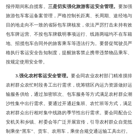
报停期间私自揽客。
三是切实强化旅游客运安全管理。
要加强
旅游包车客运备案管理，严格控制长距离、长周期、途经地与
目的地走向不一致的省际包车牌核发，依法严厉打击未持有效
包车牌运营、不按包车牌载明事项运行、线路两端均不在车籍
地、招揽包车合同外的旅客乘车等违法行为。要督促驾驶员严
格执行客运安全告知制度，提醒旅客禁止携带违禁物品乘车、
按规定使用安全带。
3.
强化农村客运安全管理。
要会同农业农村部门精准摸排
农村群众农忙时段务工出行需求，统筹辖区内运力资源做好运
输服务供给，通过加密班次、包车服务等方式满足农村群众潮
沙性集中出行需求。要通过开通赶集班、农忙班等方式，满足
农村群众出行相对集中线路的季节性出行需求。要会同配合公
安机关和乡镇、村委会等广泛开展宣传，引导农村群众自觉抵
制乘坐“黑车”、货车、农用车，乘坐合规交通运输工具出行。