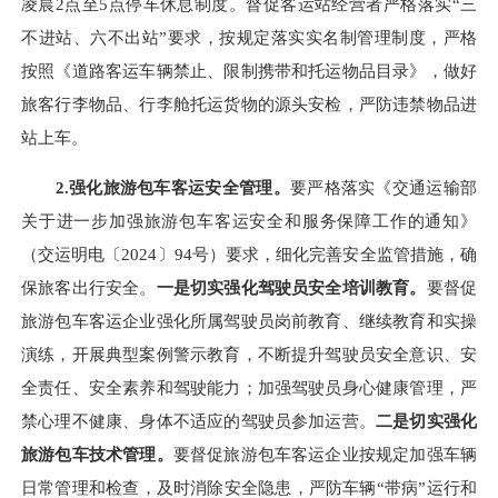
凌晨2点至5点停车休息制度。督促客运站经营者严格落实“三
不进站、六不出站”要求，按规定落实实名制管理制度，严格
按照《道路客运车辆禁止、限制携带和托运物品目录》，做好
旅客行李物品、行李舱托运货物的源头安检，严防违禁物品进
站上车。
2.
强化旅游包车客运安全管理。
要严格落实《交通运输部
关于进一步加强旅游包车客运安全和服务保障工作的通知》
（交运明电〔2024〕94号）要求，细化完善安全监管措施，确
保旅客出行安全。
一是切实强化驾驶员安全培训教育。
要督促
旅游包车客运企业强化所属驾驶员岗前教育、继续教育和实操
演练，开展典型案例警示教育，不断提升驾驶员安全意识、安
全责任、安全素养和驾驶能力；加强驾驶员身心健康管理，严
禁心理不健康、身体不适应的驾驶员参加运营。
二是切实强化
旅游包车技术管理。
要督促旅游包车客运企业按规定加强车辆
日常管理和检查，及时消除安全隐患，严防车辆“带病”运行和