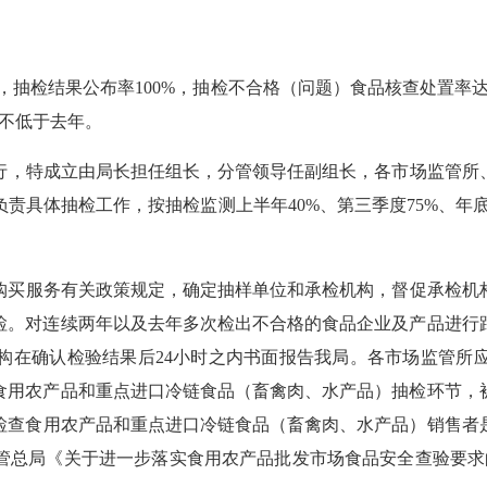
0%，抽检结果公布率100%，抽检不合格（问题）食品核查处置率达
率不低于去年。
行，特成立由局长担任组长，分管领导任副组长，各市场监管所
负责具体抽检工作，按抽检监测上半年
40%、第三季度75%、
购买服务有关政策规定，确定抽样单位和承检机构，督促承检机
检。对连续两年以及去年多次检出不合格的食品企业及产品进行
构在确认检验结果后
24小时之内书面报告我局。各市场监管所
食用农产品和重点
进口
冷链食品（畜禽肉、水产品）抽检
环节
，
检查食用农产品和重点进口冷链食品（畜禽肉、水产品）销售者
管
总局《关于进一步落实食用农产品批发市场食品安全查验要求