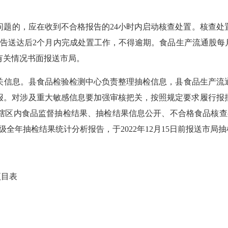
问题的，应在收到不合格报告的
24
小时内启动核查处置。核查处
报告送达后2个月内完成处置工作，不得逾期。食品生产流通股每
有关情况书面报送市局。
关信息
。县食品检验检测中心
负责
整理抽检信息，县食品生产流
报。对涉及重大敏感信息要加强审核把关，按照规定要求履行报
辖区内食品监督抽检结果、抽检结果信息公开、不合格食品核查
级全年抽检结果统计分析报告，于
202
2
年
12月
15
日前报送
市
局
抽
项目表