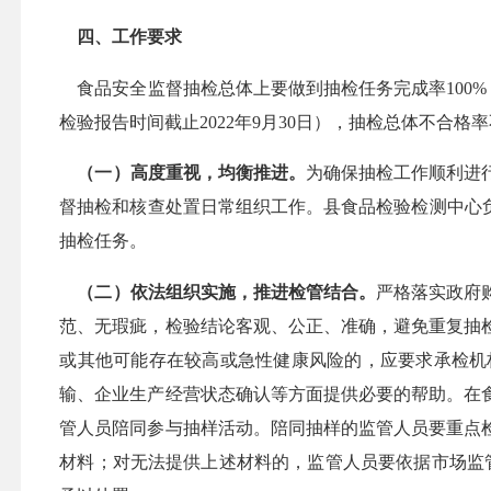
四、工作要求
食品安全监督抽检总体上要做到抽检任务完成率
10
检验报告时间截止2022年9月30日），抽检总体不合格
（一）高度重视，均衡推进。
为确保抽检工作顺利进
督抽检和核查处置日常组织工作。县食品检验检测中心
抽检任务。
（二）依法组织实施，推进检管结合。
严格落实政府
范、无瑕疵，检验结论客观、公正、准确，避免重复抽
或其他可能存在较高或急性健康风险的，应要求承检机
输、企业生产经营状态确认等方面提供必要的帮助。在
管人员陪同
参与
抽样
活动
。陪同抽样的监管人员
要重点
材料；
对无法提供上述材料的，监管人员
要
依据
市场监