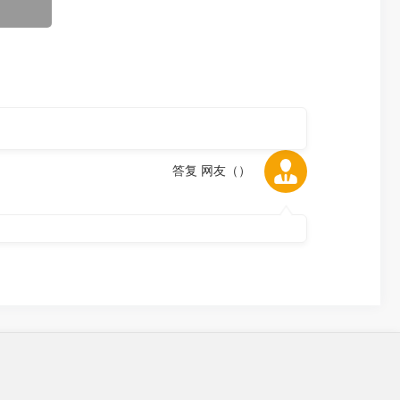
答复 网友（
）