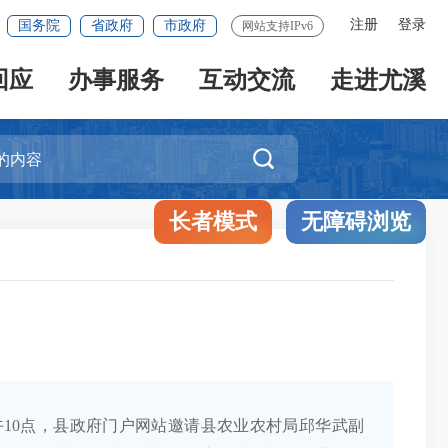
注册
登录
国务院
省政府
市政府
网站支持IPv6
回应
办事服务
互动交流
走进尤溪

长者模式
无障碍浏览
日上午10点，县政府门户网站邀请县农业农村局邱华武副