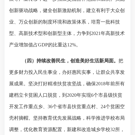
创新驱动战略，健全创新激励机制，建立有利于大众创
业、万众创新的制度环境和政策体系，培育一批科技
型、高新技术型和创新型主体，力争到
2021
年高新技术
产业增加值占
GDP
的比重达
12%
。
（四）持续改善民生，创造美好生活新局面。
把
更多财力投入民生事业，办好惠民实事，让群众共享发
展成果。坚决打好精准扶贫攻坚战，确保
2018
年前所有
建档立卡贫困人口脱贫，到
2020
年实现
6
个市县级扶贫
开发工作重点乡、
36
个省市县扶贫重点村、
24
个贫困空
壳村摘帽。坚持教育优先发展战略，科学推进学校布局
调整，优化教育资源配置，新建和改造城乡学校
32
所，