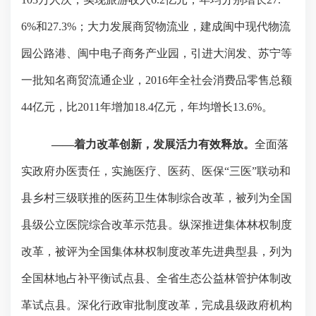
6%
和
27.3%
；大力发展商贸物流业，建成闽中现代物流
园公路港、闽中电子商务产业园，引进大润发、苏宁等
一批知名商贸流通企业，
2016
年全社会消费品零售总额
44
亿元，比
2011
年增加
18.4
亿元，年均增长
13.6%
。
——着力改革创新，发展活力有效释放。
全面落
实政府办医责任，实施医疗、医药、医保“三医”联动和
县乡村三级联推的医药卫生体制综合改革，被列为全国
县级公立医院综合改革示范县。纵深推进集体林权制度
改革，被评为全国集体林权制度改革先进典型县，列为
全国林地占补平衡试点县、全省生态公益林管护体制改
革试点县。深化行政审批制度改革，完成县级政府机构