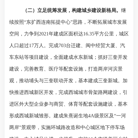
（二）立足统筹发展，构建城乡建设新格局。
继
续按照
“
东扩西连南拓提中心
”
思路，不断拓展城市发展
空间，力争到
2021
年建成区面积达
16.35
平方公里，城区
人口超过
17
万人。完成
703
台迁建、闽中经贸大厦、汽
车东站等项目建设，全面建成水东新城；抓好三奎开发
建设，完善教育、医疗等配套设施，打造两岸河滨景
观，推动埔头与三奎联动开发，基本建成三奎新城。加
快推进西城新区开发，完成西城城市骨架路网建设，引
进区外大型企业参与商贸、体育等配套设施建设，基本
形成西城新城雏形。建成朱熹诞生地
4
A
级景区及“一河
两岸”景观带，实施环城路改造和中心城区地下停车场