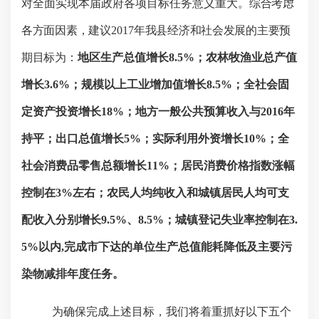
对全面实现本届政府各项目标任务意义重大。
综合考虑
各方面因素，建议
2017
年我县经济和社会发展的主要预
期目标为：
地区生产总值增长
8.5%
；农林牧渔业总产值
增长
3.6%
；规模以上工业增加值增长
8.5%
；全社会固
定资产投资增长
18%
；地方一般公共预算收入与
2016
年
持平；出口总值增长
5%
；实际利用外资增长
10%
；全
社会消费品零售总额增长
11%
；居民消费价格指数涨幅
控制在
3%
左右；农民人均纯收入和城镇居民人均可支
配收入分别增长
9.5%
、
8.5%
；城镇登记失业率控制在
3.
5%
以内
,
完成市下达的单位生产总值能耗降低及主要污
染物减排年度任务。
为确保完成上述目标，我们将着重抓好以下五个