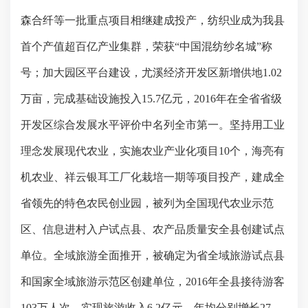
森合纤等一批重点项目相继建成投产，纺织业成为我县
首个产值超百亿产业集群，荣获“中国混纺纱名城”称
号；加大园区平台建设，尤溪经济开发区新增供地
1.02
万亩，完成基础设施投入
15.7
亿元，
2016
年在全省省级
开发区综合发展水平评价中名列全市第一。坚持用工业
理念发展现代农业，实施农业产业化项目
10
个，海亮有
机农业、祥云银耳工厂化栽培一期等项目投产，建成全
省领先的特色农民创业园，被列为全国现代农业示范
区、信息进村入户试点县、农产品质量安全县创建试点
单位。全域旅游全面推开，被确定为省全域旅游试点县
和国家全域旅游示范区创建单位，
2016
年全县接待游客
103
万人次，实现旅游收入
6.2
亿元，年均分别增长
27.