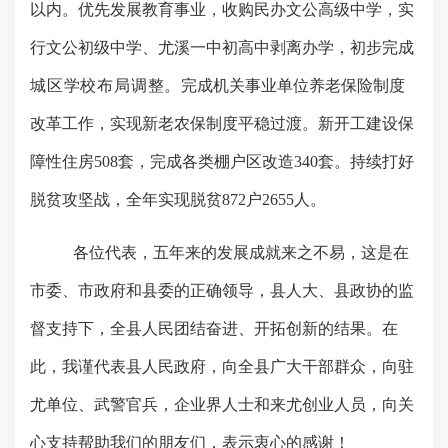
以内。优先发展教育事业，收购民办文公高级中学，实
行文公初级中学、尤溪一中初高中剥离办学，初步完成
城区学校布局调整。
完成机关事业单位养老保险制度
改革工作，实现新老农保制度平稳过渡。新开工建设保
障性住房
508
套，完成各类棚户区改造
340
套。持续打好
脱贫攻坚战，全年实现脱贫
872
户
2655
人。
各位代表，五年来的发展成就来之不易，这是在
市委、市政府和县委的正确领导，县人大、县政协的监
督支持下，全县人民团结奋进、开拓创新的结果。在
此，我谨代表县人民政府，向全县广大干部群众，向驻
尤单位、武警官兵，企业界人士和来尤创业人员，向关
心支持帮助我们的朋友们，表示衷心的感谢！