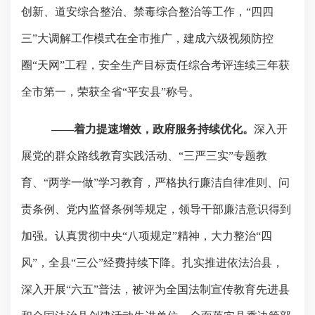
创新、道安综合整治、禁毒综合整治等工作，“四四
三”大调解工作模式在全市推广，建成六级视频防控
圈“天网”工程，安全生产目标责任综合考评连续三年获
全市第一，荣获全省“平安县”称号。
——着力提速增效，政府服务持续优化。
深入开
展党的群众路线教育实践活动、
“
三严三实
”
专题教
育、“两学一做”学习教育，严格执行廉洁自律准则、问
责条例、党内监督条例等规定，领导干部廉洁意识得到
加强。认真贯彻中央“八项规定”精神，大力整治
“
四
风
”
，全县
“
三公
”
经费持续下降。扎实推进依法治县，
深入开展
“
六五
”
普法，被评为全国法制宣传教育先进县