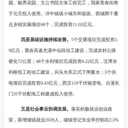
园、毓秀花园、文公书院主体工程完工，我家美食街将
于元旦投入使用。洋中镇级小城市和坂面、西城两个重
点乡镇实施项目
68
个，完成投资
11.02
亿元。
四是基础设施持续改善。
5
个交通项目完成投资
2.
9
亿元，莆炎高速尤溪中仙段动工建设，完成农村公路
硬化
72
公里；
48
个水利项目完成投资
6.22
亿元，汶潭水
利枢纽工程动工建设，兴头水库正式下闸蓄水；
3
个供
电项目完成投资
0.43
亿元，西滨
110
千伏输变电、台溪长
门
35
千伏配电工程建成投入使用。
五是社会事业协调发展。
落实积极就业创业政
策，新增城镇就业
2639
人，城镇登记失业率控制在
2.3%