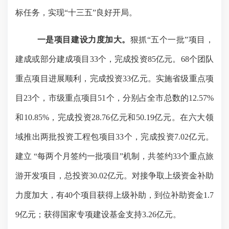
标任务，实现
“
十三五
”
良好开局。
一是项目建设力度加大。
狠抓“五个一批
”
项目，
建成或部分建成项目
33
个，完成投资
85
亿元。
68
个团队
重点项目进展顺利，完成投资
33
亿元。实施省级重点项
目
23
个，市级重点项目
51
个，分别占全市总数的
12.57%
和
10.85%
，完成投资
28.76
亿元和
50.19
亿元。在六大领
域推出两批投资工程包项目
33
个，完成投资
7.02
亿元。
建立
“
每两个月签约一批项目
”
机制，共签约
33
个重点旅
游开发项目，总投资
30.02
亿元。对接争取上级资金补助
力度加大，有
40
个项目获得上级补助，到位补助资金
1.7
9
亿元；获得国家专项建设基金支持
3.26
亿元。