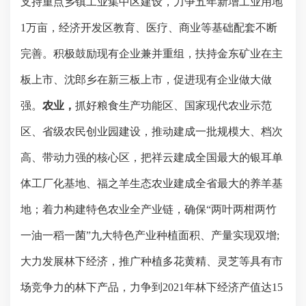
支持重点乡镇工业集中区建设，力争五年新增工业用地
1
万亩，经济开发区教育、医疗、商业等基础配套不断
完善。积极鼓励现有企业兼并重组，扶持金东矿业在主
板上市、沈郎乡在新三板上市，促进现有企业做大做
强。
农业，
抓好粮食生产功能区、国家现代农业示范
区、省级农民创业园建设，推动建成一批规模大、档次
高、带动力强的核心区，把祥云建成全国最大的银耳单
体工厂化基地、福之羊生态农业建成全省最大的养羊基
地；着力构建特色农业全产业链，确保
“
两叶两柑两竹
一油一稻一菌
”
九大特色产业种植面积、产量实现双增
;
大力发展林下经济，推广种植多花黄精、灵芝等具有市
场竞争力的林下产品，力争到
2021
年林下经济产值达
15