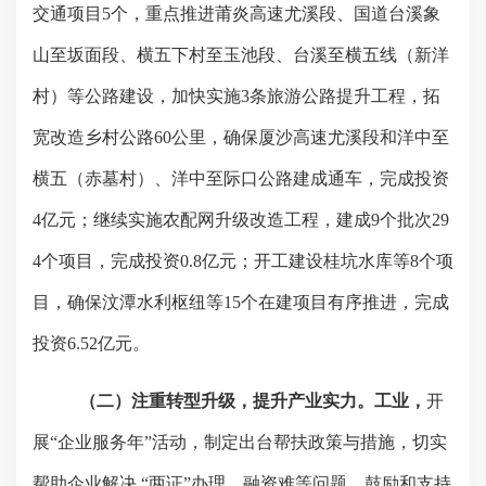
交通项目
5
个，重点推进莆炎高速尤溪段、国道台溪象
山至坂面段、横五下村至玉池段、台溪至横五线（新洋
村）等公路建设，加快实施
3
条旅游公路提升工程，拓
宽改造乡村公路
60
公里，确保厦沙高速尤溪段和洋中至
横五（赤墓村）、洋中至际口公路建成通车，完成投资
4
亿元；继续实施农配网升级改造工程，建成
9
个批次
29
4
个项目，完成投资
0.8
亿元；开工建设桂坑水库等
8
个项
目，确保汶潭水利枢纽等
15
个在建项目有序推进，完成
投资
6.52
亿元。
（二）注重转型升级，提升产业实力。
工业，
开
展“企业服务年”活动，制定出台帮扶政策与措施，切实
帮助企业解决 “两证”办理、融资难等问题，鼓励和支持