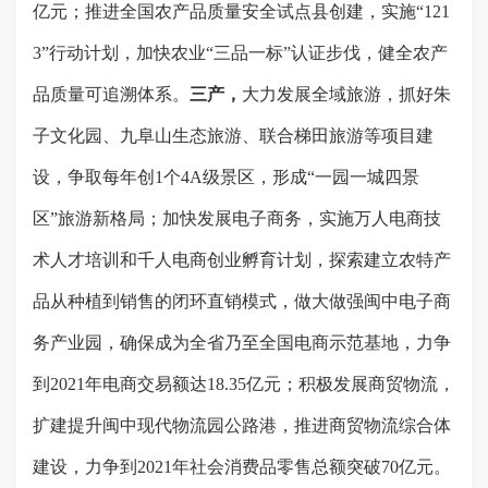
亿元；推进全国农产品质量安全试点县创建，实施“
121
3
”行动计划，加快农业“三品一标”认证步伐，健全农产
品质量可追溯体系。
三产，
大力发展全域旅游，抓好朱
子文化园、九阜山生态旅游、联合梯田旅游等项目建
设，争取每年创
1
个
4
A
级景区，形成“一园一城四景
区”旅游新格局；加快发展电子商务，实施万人电商技
术人才培训和千人电商创业孵育计划，探索建立农特产
品从种植到销售的闭环直销模式，做大做强闽中电子商
务产业园，确保成为全省乃至全国电商示范基地，力争
到
2021
年电商交易额达
18.35
亿元；积极发展商贸物流，
扩建提升闽中现代物流园公路港，推进商贸物流综合体
建设，力争到
2021
年社会消费品零售总额突破
70
亿元。