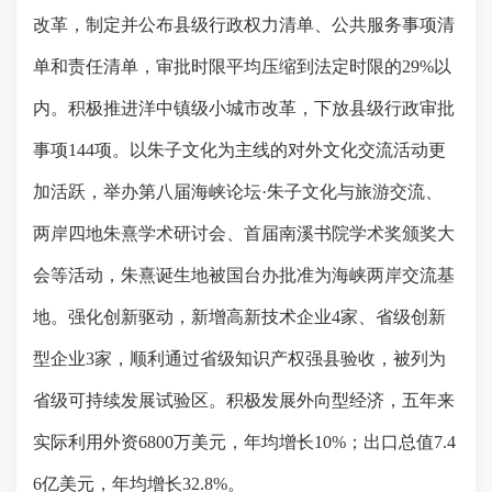
改革，制定并公布县级行政权力清单、公共服务事项清
单和责任清单，审批时限平均压缩到法定时限的
29%
以
内。积极推进洋中镇级小城市改革，下放县级行政审批
事项
144
项。以朱子文化为主线的对外文化交流活动更
加活跃，举办第八届海峡论坛·朱子文化与旅游交流、
两岸四地朱熹学术研讨会、首届南溪书院学术奖颁奖大
会等活动，朱熹诞生地被国台办批准为海峡两岸交流基
地。强化创新驱动，新增高新技术企业
4
家、省级创新
型企业
3
家，顺利通过省级知识产权强县验收，被列为
省级可持续发展试验区。积极发展外向型经济，五年来
实际利用外资
6800
万美元，年均增长
10%
；出口总值
7.4
6
亿美元，年均增长
32.8%
。