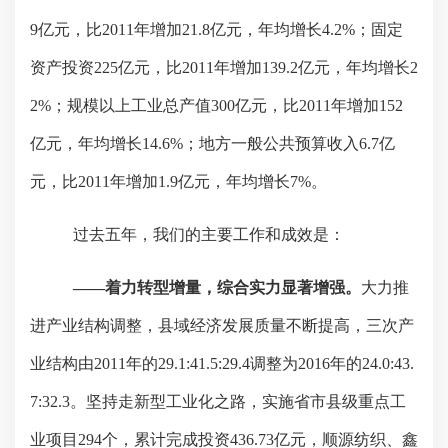
9
亿元，比
2011
年增加
21.8
亿元，年均增长
4.2%
；固定
资产投资
225
亿元，比
2011
年增加
139.2
亿元，年均增长
2
2%
；规模以上工业总产值
300
亿元，比
2011
年增加
152
亿元，年均增长
14.6%
；地方一般公共预算收入
6.7
亿
元，比
2011
年增加
1.9
亿元，年均增长
7%
。
过去五年，我们的主要工作和成效是：
——着力转型增量，综合实力显著增强。
大力推
进产业结构调整，县域经济发展质量不断提高，三次产
业结构由
2011
年的
29.1:41.5:29.4
调整为
2016
年的
24.0:43.
7:32.3
。坚持走新型工业化之路，实施省市县级重点工
业项目
294
个，累计完成投资
436.73
亿元，顺源纺织、鑫