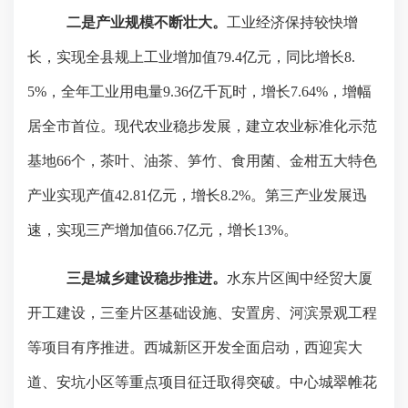
二是产业规模不断壮大。
工业经济保持较快增
长，实现全县规上工业增加值
79.4
亿元，同比增长
8.
5%
，全年工业用电量
9.36
亿千瓦时，增长
7.64%
，增幅
居全市首位。现代农业稳步发展，建立农业标准化示范
基地
66
个，茶叶、油茶、笋竹、食用菌、金柑五大特色
产业实现产值
42.81
亿元，增长
8.2%
。第三产业发展迅
速，实现三产增加值
66.7
亿元，增长
13%
。
三是城乡建设稳步推进。
水东片区闽中经贸大厦
开工建设，三奎片区基础设施、安置房、河滨景观工程
等项目有序推进。西城新区开发全面启动，西迎宾大
道、安坑小区等重点项目征迁取得突破。中心城翠帷花