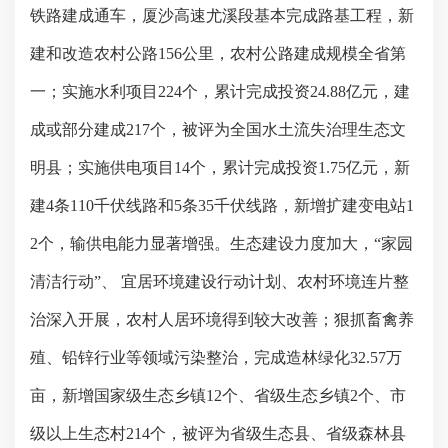
铁路建成通车，厦沙高速尤溪段基本完成路基工程，新
建和改造农村公路
156
公里，农村公路建成规模全省第
一；实施水利项目
224
个，累计完成投资
24.88
亿元，建
成或部分建成
217
个，被评为全国水土流失治理生态文
明县；实施供电项目
14
个，累计完成投资
1.75
亿元，新
建
4
条
110
千伏线路和
5
条
35
千伏线路，新增扩建变电站
1
2
个，输供电能力显著增强。生态建设力度加大，
“
家园
清洁行动
”
、 宜居环境建设行动计划、农村环境连片整
治深入开展，农村人居环境得到较大改善；狠抓畜禽养
殖、铅锌行业等领域污染整治，完成造林绿化
32.57
万
亩，新增国家级生态乡镇
12
个、省级生态乡镇
2
个、市
级以上生态村
214
个，被评为省级生态县、省级森林县