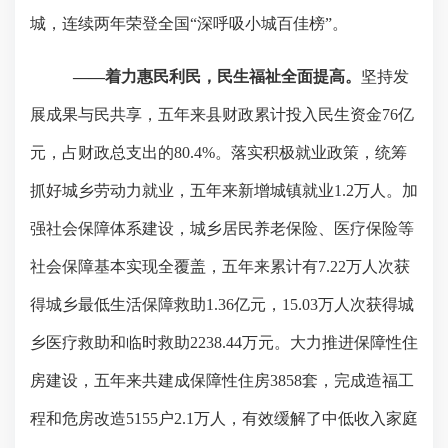
城，连续两年荣登全国“深呼吸小城百佳榜”。
——着力惠民利民，民生福祉全面提高。
坚持发
展成果与民共享，五年来县财政累计投入民生资金
76
亿
元，占财政总支出的
80.4%
。落实积极就业政策，统筹
抓好城乡劳动力就业，五年来新增城镇就业
1.2
万人。加
强社会保障体系建设，城乡居民养老保险、医疗保险等
社会保障基本实现全覆盖，五年来累计有
7.22
万人次获
得城乡最低生活保障救助
1.36
亿元，
15.03
万人次获得城
乡医疗救助和临时救助
2238.44
万元。大力推进保障性住
房建设，五年来共建成保障性住房
3858
套，完成造福工
程和危房改造
5155
户
2.1
万人，有效缓解了中低收入家庭