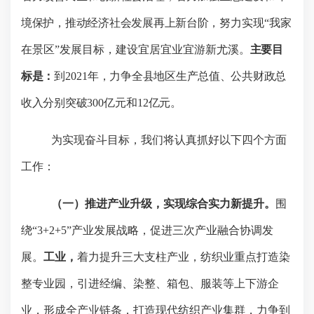
境保护，推动经济社会发展再上新台阶
，努力实现“我家
在景区”发展目标
，
建设宜居宜业宜游新尤溪。
主要目
标是：
到
2021
年，力争全县地区生产总值、公共财政总
收入分别突破
300
亿元和
12
亿元。
为实现奋斗目标，我们将认真抓好以下四个方面
工作：
（一）推进产业升级，实现综合实力新提升。
围
绕
“3+2+5”
产业发展战略，促进三次产业融合协调发
展。
工业，
着力提升三大支柱产业，纺织业重点打造染
整专业园，引进经编、染整、箱包、服装等上下游企
业，形成全产业链条，打造现代纺织产业集群，力争到