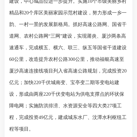
建设，中心城品位进一步提升。实施
10
个市级美丽乡村
精品和
20
个库区美丽家园示范村建设，努力形成一乡一
韵、一村一景的发展新格局。抓好高速公路网、国省干
道网、农村公路网“三网
”
建设，实现莆炎、厦沙两条高
速通车，完成横五、横六、联三、纵五等国省干道建设
60
公里，改造提升农村公路
300
公里，推动福银高速至
厦沙高速连接线项目列入省高速公路规划，完成投资
20
亿元；加快
220
千伏城南变、宝亭变二期等变电站建
设，形成由两座
220
千伏变电站为供电支撑点的环状保
障电网；实施防洪排涝、水资源安全等四大类
27
项工
程，完成投资
49
亿元，建成城东水厂、汶潭水利枢纽工
程等项目。