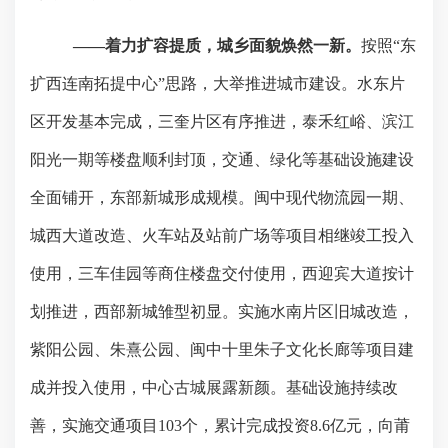
——着力扩容提质，城乡面貌焕然一新。
按照“东
扩西连南拓提中心”思路，大举推进城市建设。水东片
区开发基本完成，三奎片区有序推进，泰禾红峪、滨江
阳光一期等楼盘顺利封顶，交通、绿化等基础设施建设
全面铺开，东部新城形成规模。闽中现代物流园一期、
城西大道改造、火车站及站前广场等项目相继竣工投入
使用，三车佳园等商住楼盘交付使用，西迎宾大道按计
划推进，西部新城雏型初显。实施水南片区旧城改造，
紫阳公园、朱熹公园、闽中十里朱子文化长廊等项目建
成并投入使用，中心古城展露新颜。基础设施持续改
善，实施交通项目
103
个，累计完成投资
8.6
亿元，向莆