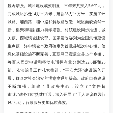
显著增强。城区建设成效明显，三年来共投入5.6亿元，
完成城区
拆
迁
14
万平方米，建新
86
万平方米
，实施了环
城路、埔西路、埔中路和解放路改造，城区面貌焕然一
新，集聚和辐射能力持续增强。村镇建设同步推进，城
关镇、西城镇被建设部、国家发改委列为全国集镇建设
重点镇，洋中镇被市政府确定为首批县域次中心镇。信
息化基础设施不断完善，互联网已覆盖全县
15个乡镇，
每百人固定电话和移动电话拥有量分别达22.6部和25
部。依法治县工作扎实推进，“平安尤溪”建设深入开
展，群众对社会治安的满意度逐年提高。政府自身建设
不断加强，组建了县政务中心，设立了“文件超
市”和“政务110”热线电话，深入开展了“千人评议政风行
风”活动，行政服务更加优质高效。