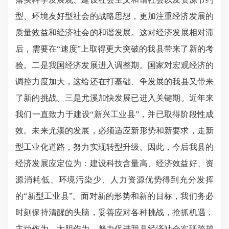
型、环境友好型社会的战略思想，更加注重经济发展的
质量效益
和
经济社会
的和谐发展。
这对经济发展相对滞
后，需要在
“
速度
”
上取得更大突破的我
县带
来了新的考
验。二是
我国
经济
发展
进入调整期
。
国家
对宏观经济的
调控力度
加大，
这给还在打基础、
争
发展的我
县
又带来
了
新的挑战。三是
尤溪加快发展已进入
关键期
。近年来
我们一直致力于建设
“新兴工业县”，并已取得阶段性成
效。未来尤溪的发展，必须适应新形势和新要求，走新
型工业化道路，努力实现转型升级。因此，今后我县的
经济发展应定位为：建设科技含量高、经济效益好、资
源消耗低、环境污染少、人力资源优势得到充分发挥
的“新型工业县”。面对新的形势和新的目标，我们务必
时刻保持清醒的头脑，
妥善应对各种挑战，抢抓机遇，
主动作为，大胆作为，努力促进我县经济社会实现跨越