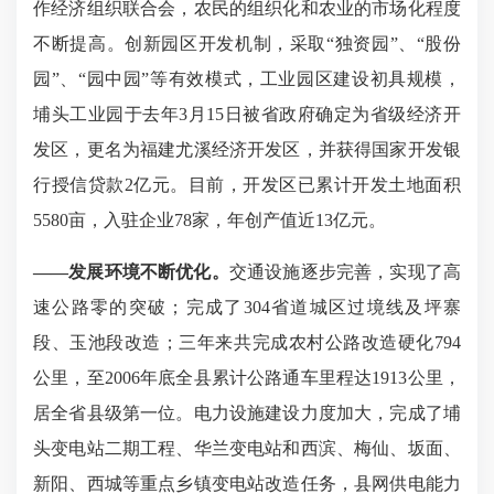
作经济组织联合会，农民的组织化和农业的市场化程度
不断提高。创新园区开发机制，采取“独资园”、“股份
园”、“园中园”等有效模式，工业园区建设初具规模，
埔头工业园于去年3月15日被省政府确定为省级经济开
发区，更名为福建尤溪经济开发区，并获得国家开发银
行授信贷款2亿元。目前，开发区已累计开发土地面积
5580亩，入驻企业78家，年创产值近13亿元。
——
发展环境不断优化。
交通设施逐步完善，实现了高
速公路零的突破；完成了
304省道城区过境线及坪寨
段、玉池段改造；三年来共完成农村公路改造硬化794
公里，至2006年底全县累计公路通车里程达1913公里，
居全省县级第一位。电力设施建设力度加大，完成了埔
头变电站二期工程、华兰变电站和西滨、梅仙、坂面、
新阳、西城等重点乡镇变电站改造任务，县网供电能力