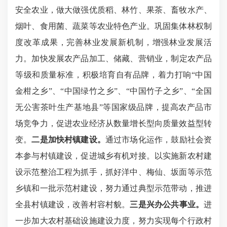
安全农业，
做大做强优质稻、林竹、果茶、畜牧水产、
烟叶、食用菌、蔬菜等农业特色产业。巩固集体林权制
度改革成果，完善林业发展新机制，增强林业发展活
力。
加快发展农产品
加工、
储藏、
营
销业，制定农产品
等级和质量标准，
积极培育自有品牌
，
着力
打响
“中国
金柑之乡”、“中国绿竹之乡”、“中国竹子之乡”、“全国
无公害茶叶生产基地县”等国家级品牌，
提高农产品市
场竞争力，促进农业经济
从数量增长型向质量效益型
转
变。
二是加快村镇建设。
通过市场化运作，鼓励社会资
本参与村镇建设，促进城乡有机对接。以实施新农村建
设示范整治工程为抓手，抓好洋中、梅仙、坂面等示范
乡镇和一批示范村建设，努力通过典型示范带动，推进
全县村镇建设，改善
村容村貌
。
三是兴办公共事业。
进
一步加大农村基础设施建设力度，努力实现每个行政村