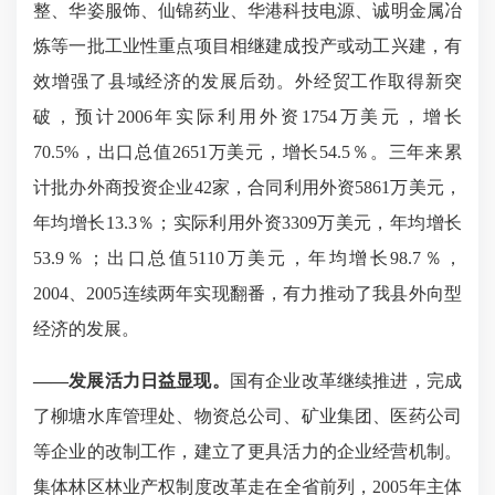
整、
华姿服饰、仙锦药业
、华港科技电源、诚明金属冶
炼
等
一批工业性重点项目
相继
建成
投产
或动工兴建，有
效增强了县域经济的发展后劲。外经贸工作取得新突
破，预计
2006年实际利用外资1754万美元，增长
70.5%，出口总值2651万美元，增长54.5％。三年来累
计批办外商投资企业42家，合同利用外资5861万美元，
年均增长13.3％；实际利用外资3309万美元，年均增长
53.9％；出口总值5110万美元，年均增长98.7％，
2004、2005连续两年实现翻番，有力推动了我县外向型
经济的发展。
——
发展活力日益显现。
国有企业改革继续推进，完成
了柳塘水库管理处、物资总公司、矿业集团、医药公司
等企业的改制工作，建立了更具活力的企业经营机制。
集体林区林业产权制度改革走在全省前列，
2005年主体