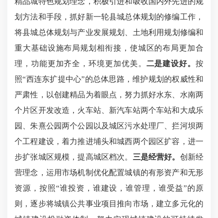
精品城特色规划理念，积极
引进和吸收国内外先进的规
划方法和手段，
抓好新一轮县城总体规划的修编工作，
将县
城
总体
规划与产业发展规划、土地利用规划
修编
和
重大基础设施布局规划相衔接
，使城区的布局更加合
理，功能更加齐全，环境更加优美。
二是建设好。
按
照
“西连东扩提中心”的总体思路，维护
规划的权威性和
严肃性
，以创建精品为着眼点，努力抓好水东、水南两
个片区开发改造，火车站、新汽车站两个车站和大成乐
园、朱熹公园两个公园以及城区污水处理厂、拦河坝两
个工程建设，着力推进埔头和城西两个园区扩容，进一
步扩张城区规模，提高城区档次。
三是经营好。
创新经
营理念，
运用市场机制优化配置城镇的有形资产和无形
资源，按照
“
谁投资，谁建设，谁管理，谁受益
”
的原
则，逐步将城镇公共事业项目推向市场，建立多元化的