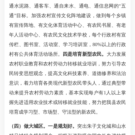
通水泥路、通客车、通自来水、通电、通信息网的
“五
通”目标。
加强
农村宣传文化阵地建设，做到每个乡镇
有宣传阵地、有文化体育活动中心、有农民书屋、有老
年人活动中心、有农民文化技术学校，每个行政村有宣
传栏、图书室、活动室、学习培训室
，
80%以上的行政
村有公共体育活动场所。
四是培育新型农民。
大力发展
农村职业教育和农村劳动力转移就业培训，努力引导农
民
转变
思想观念，提高
文化
科技素养
、
道德
修养和
法
治
意识
，着力
培育各类现代新型农民带头人，通过典型带
动来提升农村劳动力素质，
基本实现每户有
1人以上掌
握先进适用农业技术或转移就业技能，努力
把我县农民
培育成
学习型、市场型、守法型
的新
农民
。
（四）做大城区。
一是规划好。
突出朱子文化城和山水