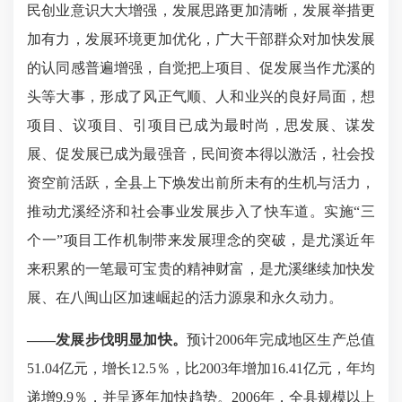
民创业意识大大增强，发展思路更加清晰，发展举措更
加有力，发展环境更加优化，广大干部群众对加快发展
的认同感普遍增强，自觉把上项目、促发展当作尤溪的
头等大事，
形成了风正气顺、人和业兴的良好局面
，想
项目、议项目、引项目已成为最时尚，思发展、谋发
展、促发展已成为最强音，民间资本得以激活，社会投
资空前活跃，全县上下焕发出前所未有的生机与活力，
推动尤溪经济和社会事业发展步入了快车道。实施
“三
个一”项目工作机制带来发展理念的突破，是尤溪近年
来积累的一笔最可宝贵的精神财富，是尤溪继续加快发
展、在八闽山区加速崛起的活力源泉和永久动力。
——
发展步伐明显加快。
预计
2006年完成地区生产总值
51.04亿元，增长12.5％，比2003年增加16.41亿元，年均
递增9.9％，并呈逐年加快趋势。2006年，全县规模以上