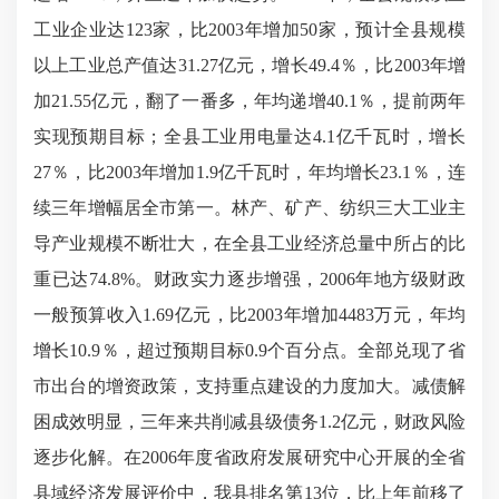
工业企业达123家，比
200
3
年
增加
50家，预计全县规模
以上工业总产值达31.27亿元，增长49.4％，比2003年增
加21.55亿元，翻了一番多，年均递增40.1％，提前两年
实现预期目标；全县工业用电量达4.1亿千瓦时，增长
27％，比2003年增加1.9亿千瓦时，年均增长23.1％，连
续三年增幅居全市第一。林产、矿产、纺织三大工业主
导产业规模不断壮大，在全县工业经济总量中所占的比
重已达74.8%。财政实力逐步增强，2006年
地方
级
财政
一般预算收入
1.69亿元，比2003年增加4483万元，年均
增长10.9％，超过预期目标0.9个百分点。全部兑现了省
市出台的增资政策，支持重点建设的力度加大。减债解
困成效明显，三年来共削减县级债务1.2亿元，财政风险
逐步化解。在2006年度省政府发展研究中心开展的全省
县域经济发展评价中，我县排名第13位，比上年前移了