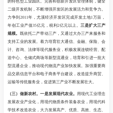
的特色型工业园区。完善和创新开发区管理体制，健全
二级开发机制，不断增强开发区的发展活力和竞争力。
力争到
2011年，尤溪经济开发区完成开发土地1万亩，
年创工业产值35亿元，税利2亿元以上。
三是扩大三产
规模。
既依托二产带动三产，又通过大办三产来服务和
支持工业的发展。着力培育壮大
通信、金融、保险、会
计、咨询、法律等现代服务业，积极发展连锁经营、配
送中心、仓储式商场等新型流通业，培
育
和引进一批大
型流通企业，推动现代物流产业
加快
发展。
加强重要商
品交易信息平台和电子商务平台建设，改造提升
商贸、
运输等
传统服务业，促进第三产业不断发展壮大。
（三）做新农村。
一是发展现代农业。
用现代工业理念
发展农业产业化，用现代物质条件装备农业，用现代科
学技术改造农业，
大力发展高产、优质、高效、生态、