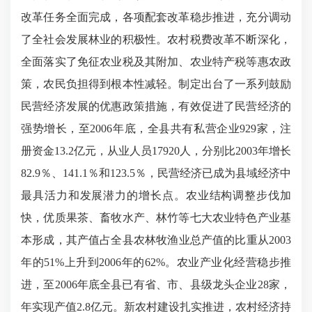
改革任务全面完成，各项配套改革稳步推进，充分调动
了全社会发展林业的积极性。农村税费改革不断深化，
全面落实了免征农业税及其附加、农业特产税等惠农政
策，农民负担得到根本性减轻。制定出台了一系列鼓励
民营经济发展的优惠政策措施，有效促进了民营经济的
强势增长，至2006年底，全县共有私营企业929家，注
册资金13.2亿元，从业人员17920人，分别比2003年增长
82.9％、141.1％和123.5％，民营经济已成为县域经济中
最具活力和发展潜力的增长点。农业结构调整步伐加
快，优质果茶、畜牧水产、林竹等七大农业特色产业基
本形成，其产值占全县农林牧渔业
总产值的比重
从
2003
年的
51
%上升
到
200
6
年
的
62
%
。农业产业化经营稳步推
进，至
2006年底全县已有省、市、县级龙头企业28家，
年实现产值2.8亿元。新农村建设扎实推进，农村经济持