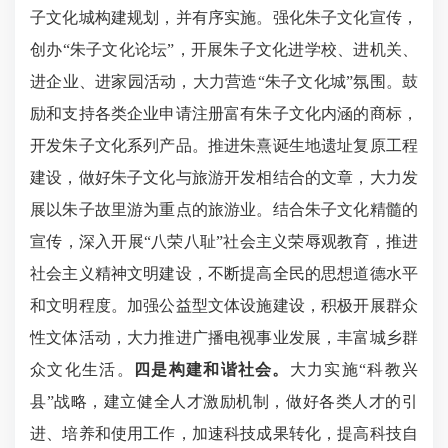
子文化城构建规划，并有序实施。强化朱子文化宣传，
创办
“朱子文化论坛”，开展朱子文化进学校、进机关、
进企业、进家园活动，大力营造“朱子文化城”氛围。鼓
励和支持各类企业申请注册富有朱子文化内涵的商标，
开发朱子文化系列产品。推进朱熹诞生地遗址复原工程
建设，做好朱子文化与旅游开发相结合的文章，
大力发
展以朱子故里游为重点的旅游业。结合朱子文化精髓的
宣传，深入开展
“八荣八耻”社会主义荣辱观教育，推进
社会主义精神文明建设，不断提高
全民
的思想道德水平
和文明程度。
加强公益型文体设施建设，
积极开展群众
性文体活动，大力推进广播电视事业发展，丰富城乡群
众
文化生活。
四是构建和谐社会。
大力
实施
“
科教兴
县
”
战略，
建立健全人才激励机制，做好各类人才的引
进、培养和使用工作，加速
科技成果转化，
提高科技自