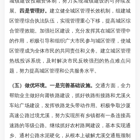
城镇
建设
投融资体制，努力实现城镇建设的可持续发
展。
四是管理好。
建立健全城区管理长效机制，组建城
区管理综合执法队伍，实现管理重心下移，
提高城
区
综
合管理效能
。加强社区建设，充分发挥其在城区管理中
的作用，积极引导和组织广大市民参与城区管理，使城
区管理成为全体市民的共同责任和义务。
建立城
区
管理
热线投诉系统，及时解决市民反映强烈的
热点难点
问
题，
努力提高城区管理和公共服务水平。
（五）做优环境。
一是完善基础设施。
交通方面，全力
帮助业主做好向莆铁路建设，抓好铁路衔接路和尤溪火
车站广场建设，发挥铁路龙头带动作用。积极争取沙厦
高速公路过境尤溪，努力实现所有乡镇都有一条连接高
速路的等级公路。继续抓好
农村路网建设，基本实现通
乡、通村公路水泥硬化，从根本上破解尤溪交通瓶颈制