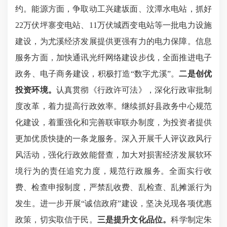
约。能源方面，争取动工兴建坂面、汶潭水电站，抓好
22万伏坪寨变电站、11万伏城西变电站等一批电力设施
建设，为尤溪经济发展提供更强有力的电力保障。信息
服务方面，加快通讯光纤网络建设步伐，
全面推进电子
政务、电子商务建设，积极打造
“数字尤溪”。
二是创优
投资环境。
认真贯彻《行政许可法》，深化行政审批制
度改革，着力提高行政效率。继续抓好县
政务中心规范
化建设，着重强化和完善联审联办制度，为投资者提供
更加优质快捷的一条龙服务。
深入开展千人评议政风行
风活动，
强化行政效能督查，加
大对损害经济发展软环
境行为的责任追究力度，规范行政服务。
全面实行收
费、检查申报制度，严禁乱收费、乱检查、乱摊派行为
发生。进一步开展
“诚信政府”建设，坚决兑现各项优惠
政策，切实取信于民。
三是提升文化品位。
科学制定朱