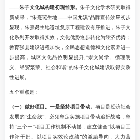
——
朱子文化城构建初现雏形。
朱子文化学术研究取得
新成果，
“朱熹诞生地
——
中国尤溪
”品牌宣传效应初步
显现，朱熹诞
生地遗址复原工程建设有序推进，朱子文
化系列开发取得实效，文化优势逐步转化为经济优势；
教育强县建设进程加快，全民思想道德和文化素养进一
步提高，城区文化品位明显提升
,“崇文尚学、循理明
义、经贸繁荣、社会和谐”的朱子文化城建设取得实质
性进展。
五个重点是：
（一）做好项目。
一是坚持项目带动。
项目是经济社会
发展的
“生命线”。必须坚定实施项目带动追赶战略，坚
持“三个一”项目工作机制不动摇，建立健全“以项目工
作评干部、以项目实效论政绩”的激励导向，大力营