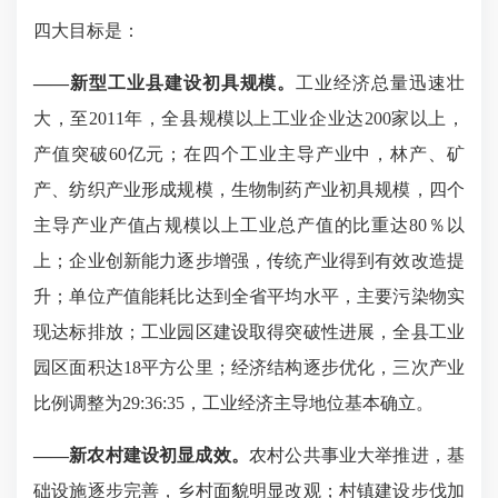
四大目标是：
——
新型工业县建设初具规模。
工业经济总量迅速壮
大，至
2011年
，
全县规模以上工业企业达
200家以上，
产值突破60亿元；在四个工业主导产业中，林产、矿
产、纺织产业形成规模，生物制药产业初具规模，四个
主导产业产值占规模以上工业总产值的比重达80％以
上；企业创新能力逐步增强，传统产业得到有效改造提
升；
单位产值能耗比达到全省平均水平，主要污染物实
现达标排放；
工业园区建设取得突破性进展，全县工业
园区面积达
18平方公里；经济结构逐步优化，
三次产业
比
例调整
为
29
:
36
:
35，工业经济主导地位基本确立。
——
新农村建设初显成效。
农村公共事业大举推进，基
础设施逐步完善，乡村面貌明显改观；村镇建设步伐加