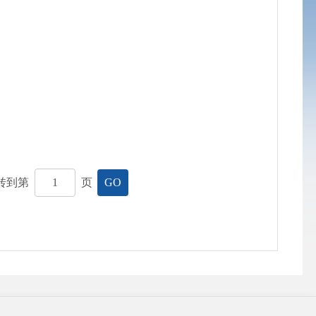
转到第
页
GO