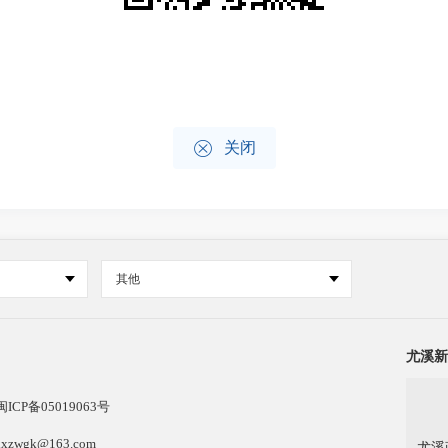

关闭
其他
尤溪新
闽ICP备05019063号
k@163.com
尤溪