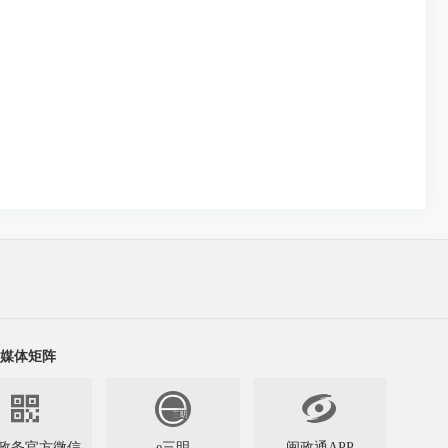
媒体矩阵


政务官方微信
e三明
闽政通APP