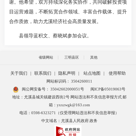
谢。他希望，双方持续深化务实协作，共同破解投资项
目运营难题，不断拓宽合作领域、丰富合作载体、提升
合作质效，助力尤溪经济社会高质量发展。
县领导蓝积文、蔡晓斌参加会议。
省级网站
三明县区
其他
关于我们
|
联系我们
|
隐私声明
|
站点地图
|
使用帮助
网站标识码： 3504260011
闽公网安备号：
35042602000051号
闽ICP备05019063号
地址：尤溪县城关镇建设西街2号 网站违法和不良信息举报方式 邮
箱：yxxzwgk@163.com
电话：0598-6323271（仅受理网站违法和不良信息举报）
中文域名：尤溪县人民政府.政务