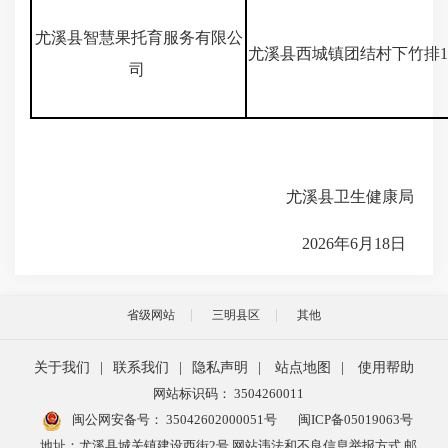
尤溪县智慧果托育服务有限公
尤溪县西城镇团结村下竹排1
司
尤溪县卫生健康局
2026年6月18日
省级网站
三明县区
其他
关于我们
|
联系我们
|
隐私声明
|
站点地图
|
使用帮助
网站标识码： 3504260011
闽公网安备号：
35042602000051号
闽ICP备05019063号
地址：尤溪县城关镇建设西街2号 网站违法和不良信息举报方式 邮