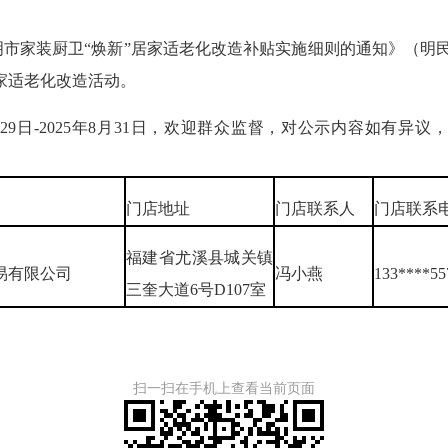
装厨卫“焕新”居家适老化改造补贴实施细则的通知》（明民规
家适老化改造活动。
29日-2025年8月31日，欢迎群众监督，对公示内容如有异
门店地址
门店联系人
门店联系
福建省尤溪县城关镇
易有限公司
冯小燕
133****55
三奎大道6号D107室
扫一扫在手机上查看当前页面