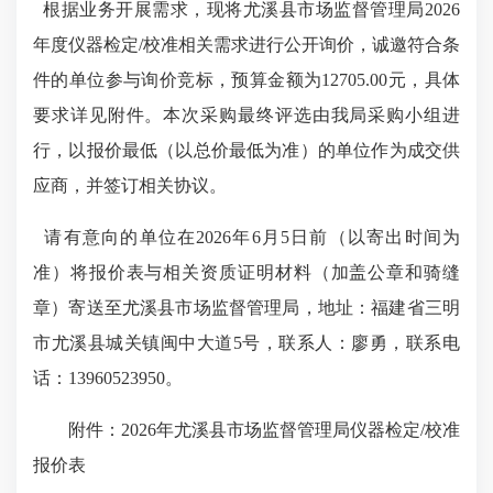
根据业务开展需求
，
现将
尤溪县市场监督管理局
2026
年度
仪器检定
/校准相关
需求进行公开
询价
，
诚邀符合条
件的单位参与询价竞标，
预算金额为
12705.00元，
具体
要求详见附件。本次采购最终评选由我局采购小组进
行，
以
报价最低（以总价最低为准）的单位作为成交供
应商，并签订相关协议。
请有意向的单位在
2026年6月5日前（以寄出时间为
准）将报价表与相关资质证明材料（加盖公章和骑缝
章）寄送至尤溪县市场监督管理局，地址：福建省三明
市尤溪县城关镇闽中大道5号，联系人：廖勇，联系电
话：13960523950。
附件：
2026年尤溪县市场监督管理局仪器检定/校准
报价表