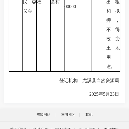
民委
权
畲村
出租
00000
员会
和抵
押，
不得
改变
土地
用
途。
登记机构：尤溪县自然资源局
2025年5月23日
省级网站
三明县区
其他