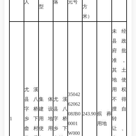
人
落
元号
型
方
米）
未经
县政
府批
准，
其土
地使
尤溪
用权
35042
县八
集体
尤溪
不得
62062
字桥
建设
县八
擅自
08JB0
243.90
殡葬
1
乡下
用地
字桥
转
0001
用地
畲村
使用
乡下
让、
W000